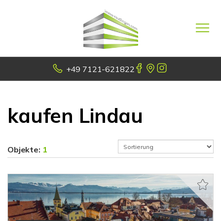
+49 7121-621822
kaufen Lindau
Objekte:
1