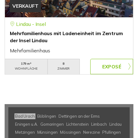
VERKAUFT
Lindau - Insel
Mehrfamilienhaus mit Ladeneinheit im Zentrum
der Insel Lindau
Mehrfamilienhaus
179 m²
8
WOHNFLÄCHE
ZIMMER
Bad Urach
Böblingen
Dettingen an der Erms
Eningen u.A.
Gomaringen
Lichtenstein
Limbach
Lindau
Metzingen
Münsingen
Mössingen
Nerezine
Pfullingen