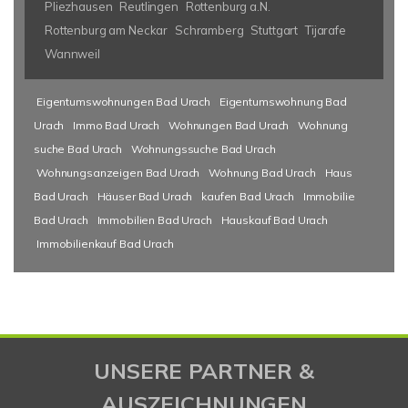
Pliezhausen
Reutlingen
Rottenburg a.N.
Rottenburg am Neckar
Schramberg
Stuttgart
Tijarafe
Wannweil
Eigentumswohnungen Bad Urach
Eigentumswohnung Bad
Urach
Immo Bad Urach
Wohnungen Bad Urach
Wohnung
suche Bad Urach
Wohnungssuche Bad Urach
Wohnungsanzeigen Bad Urach
Wohnung Bad Urach
Haus
Bad Urach
Häuser Bad Urach
kaufen Bad Urach
Immobilie
Bad Urach
Immobilien Bad Urach
Hauskauf Bad Urach
Immobilienkauf Bad Urach
UNSERE PARTNER &
AUSZEICHNUNGEN