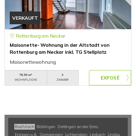
VERKAUFT
Rottenburg am Neckar
Maisonette- Wohnung in der Altstadt von
Rottenburg am Neckar inkl. TG Stellplatz
Maisonettewohnung
78,90 m²
3
WOHNFLÄCHE
ZIMMER
Bad Urach
Böblingen
Dettingen an der Erms
Eningen u.A.
Gomaringen
Lichtenstein
Limbach
Lindau