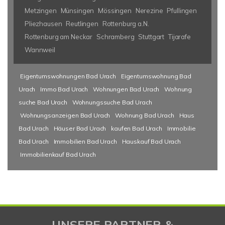
Metzingen
Münsingen
Mössingen
Nerezine
Pfullingen
Pliezhausen
Reutlingen
Rottenburg a.N.
Rottenburg am Neckar
Schramberg
Stuttgart
Tijarafe
Wannweil
Eigentumswohnungen Bad Urach
Eigentumswohnung Bad
Urach
Immo Bad Urach
Wohnungen Bad Urach
Wohnung
suche Bad Urach
Wohnungssuche Bad Urach
Wohnungsanzeigen Bad Urach
Wohnung Bad Urach
Haus
Bad Urach
Häuser Bad Urach
kaufen Bad Urach
Immobilie
Bad Urach
Immobilien Bad Urach
Hauskauf Bad Urach
Immobilienkauf Bad Urach
UNSERE PARTNER &