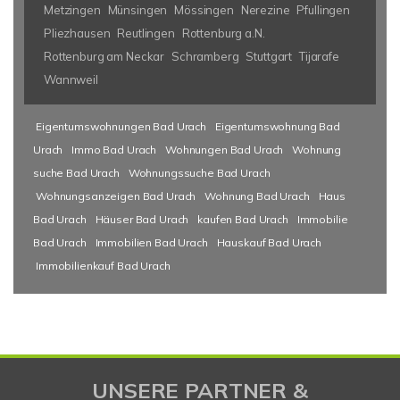
Metzingen
Münsingen
Mössingen
Nerezine
Pfullingen
Pliezhausen
Reutlingen
Rottenburg a.N.
Rottenburg am Neckar
Schramberg
Stuttgart
Tijarafe
Wannweil
Eigentumswohnungen Bad Urach
Eigentumswohnung Bad
Urach
Immo Bad Urach
Wohnungen Bad Urach
Wohnung
suche Bad Urach
Wohnungssuche Bad Urach
Wohnungsanzeigen Bad Urach
Wohnung Bad Urach
Haus
Bad Urach
Häuser Bad Urach
kaufen Bad Urach
Immobilie
Bad Urach
Immobilien Bad Urach
Hauskauf Bad Urach
Immobilienkauf Bad Urach
UNSERE PARTNER &