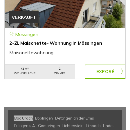
VERKAUFT
Mössingen
2-Zi. Maisonette- Wohnung in Mössingen
Maisonettewohnung
42 m²
2
WOHNFLÄCHE
ZIMMER
Bad Urach
Böblingen
Dettingen an der Erms
Eningen u.A.
Gomaringen
Lichtenstein
Limbach
Lindau