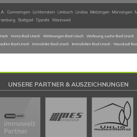
.A.
Gomaringen
Lichtenstein
Limbach
Lindau
Metzingen
Münsingen
ramberg
Stuttgart
Tijarafe
Wannweil
rach
Immo Bad Urach
Wohnungen Bad Urach
Wohnung suche Bad Urach
kaufen Bad Urach
Immobilie Bad Urach
Immobilien Bad Urach
Hauskauf Ba
UNSERE PARTNER & AUSZEICHNUNGEN