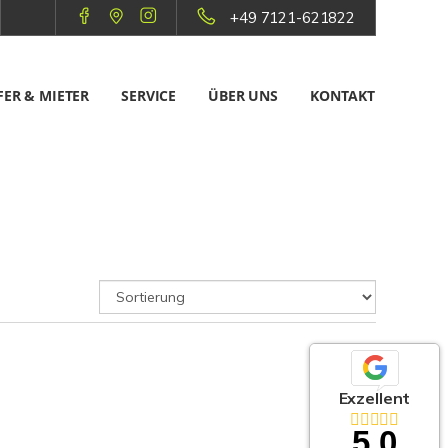
+49 7121-621822
ER & MIETER
SERVICE
ÜBER UNS
KONTAKT
Exzellent
5,0