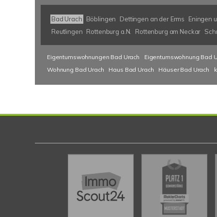
Bad Urach
Böblingen
Dettingen an der Erms
Eningen u
Reutlingen
Rottenburg a.N.
Rottenburg am Neckar
Sch
Eigentumswohnungen Bad Urach
Eigentumswohnung Bad U
Wohnung Bad Urach
Haus Bad Urach
Häuser Bad Urach