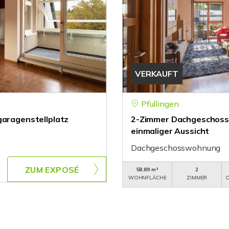
VERKAUFT
Pfullingen
garagenstellplatz
2-Zimmer Dachgeschosswo
einmaliger Aussicht
Dachgeschosswohnung
ZUM EXPOSÉ
58,89 m²
2
WOHNFLÄCHE
ZIMMER
O