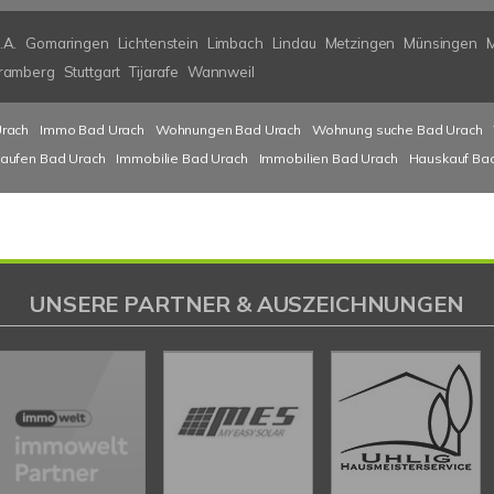
.A.
Gomaringen
Lichtenstein
Limbach
Lindau
Metzingen
Münsingen
ramberg
Stuttgart
Tijarafe
Wannweil
rach
Immo Bad Urach
Wohnungen Bad Urach
Wohnung suche Bad Urach
kaufen Bad Urach
Immobilie Bad Urach
Immobilien Bad Urach
Hauskauf Ba
UNSERE PARTNER & AUSZEICHNUNGEN