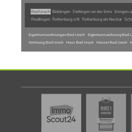
Bad Urach
Böblingen
Dettingen an der Erms
Eningen u
Reutlingen
Rottenburg a.N.
Rottenburg am Neckar
Sch
Eigentumswohnungen Bad Urach
Eigentumswohnung Bad U
Wohnung Bad Urach
Haus Bad Urach
Häuser Bad Urach