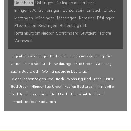
Bad Urach
Böblingen
Dettingen an der Erms
Eningen u.A.
Gomaringen
Lichtenstein
Limbach
Lindau
Metzingen
Münsingen
Mössingen
Nerezine
Pfullingen
Pliezhausen
Reutlingen
Rottenburg a.N.
Rottenburg am Neckar
Schramberg
Stuttgart
Tijarafe
Wannweil
Eigentumswohnungen Bad Urach
Eigentumswohnung Bad
Urach
Immo Bad Urach
Wohnungen Bad Urach
Wohnung
suche Bad Urach
Wohnungssuche Bad Urach
Wohnungsanzeigen Bad Urach
Wohnung Bad Urach
Haus
Bad Urach
Häuser Bad Urach
kaufen Bad Urach
Immobilie
Bad Urach
Immobilien Bad Urach
Hauskauf Bad Urach
Immobilienkauf Bad Urach