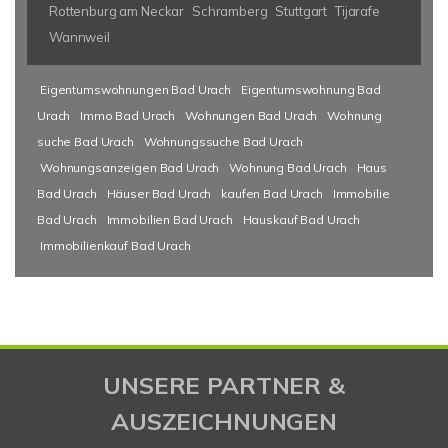
Rottenburg am Neckar
Schramberg
Stuttgart
Tijarafe
Wannweil
Eigentumswohnungen Bad Urach
Eigentumswohnung Bad
Urach
Immo Bad Urach
Wohnungen Bad Urach
Wohnung
suche Bad Urach
Wohnungssuche Bad Urach
Wohnungsanzeigen Bad Urach
Wohnung Bad Urach
Haus
Bad Urach
Häuser Bad Urach
kaufen Bad Urach
Immobilie
Bad Urach
Immobilien Bad Urach
Hauskauf Bad Urach
Immobilienkauf Bad Urach
UNSERE PARTNER &
AUSZEICHNUNGEN