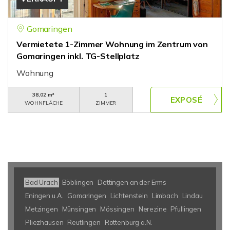
Gomaringen
Vermietete 1-Zimmer Wohnung im Zentrum von
Gomaringen inkl. TG-Stellplatz
Wohnung
38,02 m²
1
WOHNFLÄCHE
ZIMMER
Bad Urach
Böblingen
Dettingen an der Erms
Eningen u.A.
Gomaringen
Lichtenstein
Limbach
Lindau
Metzingen
Münsingen
Mössingen
Nerezine
Pfullingen
Pliezhausen
Reutlingen
Rottenburg a.N.