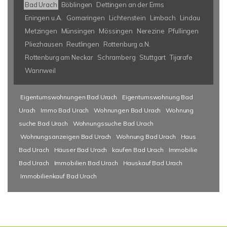
Bad Urach
Böblingen
Dettingen an der Erms
Eningen u.A.
Gomaringen
Lichtenstein
Limbach
Lindau
Metzingen
Münsingen
Mössingen
Nerezine
Pfullingen
Pliezhausen
Reutlingen
Rottenburg a.N.
Rottenburg am Neckar
Schramberg
Stuttgart
Tijarafe
Wannweil
Eigentumswohnungen Bad Urach
Eigentumswohnung Bad
Urach
Immo Bad Urach
Wohnungen Bad Urach
Wohnung
suche Bad Urach
Wohnungssuche Bad Urach
Wohnungsanzeigen Bad Urach
Wohnung Bad Urach
Haus
Bad Urach
Häuser Bad Urach
kaufen Bad Urach
Immobilie
Bad Urach
Immobilien Bad Urach
Hauskauf Bad Urach
Immobilienkauf Bad Urach