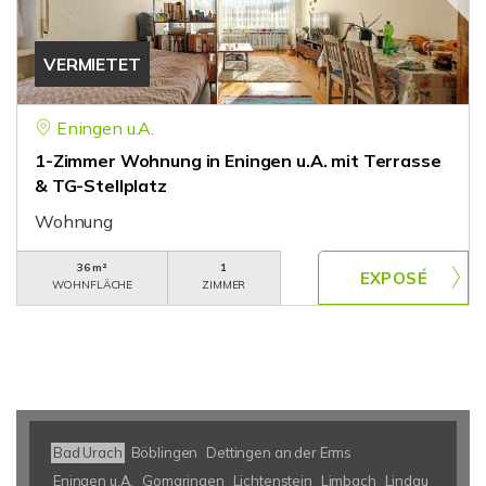
VERMIETET
Eningen u.A.
1-Zimmer Wohnung in Eningen u.A. mit Terrasse
& TG-Stellplatz
Wohnung
36 m²
1
WOHNFLÄCHE
ZIMMER
Bad Urach
Böblingen
Dettingen an der Erms
Eningen u.A.
Gomaringen
Lichtenstein
Limbach
Lindau