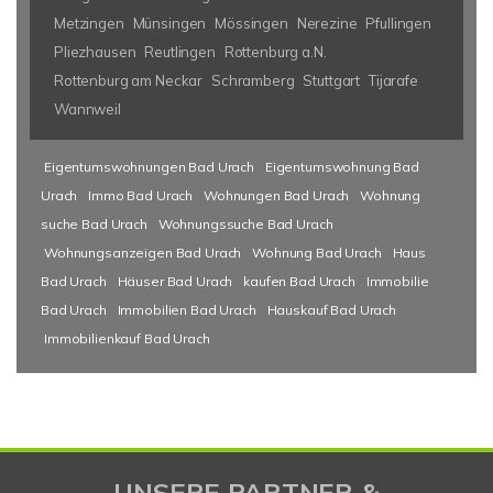
Metzingen
Münsingen
Mössingen
Nerezine
Pfullingen
Pliezhausen
Reutlingen
Rottenburg a.N.
Rottenburg am Neckar
Schramberg
Stuttgart
Tijarafe
Wannweil
Eigentumswohnungen Bad Urach
Eigentumswohnung Bad
Urach
Immo Bad Urach
Wohnungen Bad Urach
Wohnung
suche Bad Urach
Wohnungssuche Bad Urach
Wohnungsanzeigen Bad Urach
Wohnung Bad Urach
Haus
Bad Urach
Häuser Bad Urach
kaufen Bad Urach
Immobilie
Bad Urach
Immobilien Bad Urach
Hauskauf Bad Urach
Immobilienkauf Bad Urach
UNSERE PARTNER &