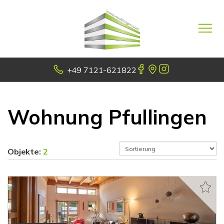
+49 7121-621822
Wohnung Pfullingen
Objekte:
2