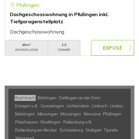
Pfullingen
Dachgeschosswohnung in Pfullingen inkl.
Tiefgaragenstellplatz
Dachgeschosswohnung
48 m²
1,5
WOHNFLÄCHE
ZIMMER
Bad Urach
Böblingen
Dettingen an der Erms
Eningen u.A.
Gomaringen
Lichtenstein
Limbach
Lindau
Metzingen
Münsingen
Mössingen
Nerezine
Pfullingen
Pliezhausen
Reutlingen
Rottenburg a.N.
Rottenburg am Neckar
Schramberg
Stuttgart
Tijarafe
Wannweil