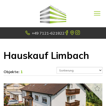
+49 7121-621822
Hauskauf Limbach
Objekte:
1