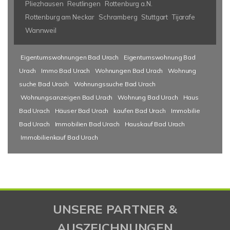
Pliezhausen
Reutlingen
Rottenburg a.N.
Rottenburg am Neckar
Schramberg
Stuttgart
Tijarafe
Wannweil
Eigentumswohnungen Bad Urach
Eigentumswohnung Bad
Urach
Immo Bad Urach
Wohnungen Bad Urach
Wohnung
suche Bad Urach
Wohnungssuche Bad Urach
Wohnungsanzeigen Bad Urach
Wohnung Bad Urach
Haus
Bad Urach
Häuser Bad Urach
kaufen Bad Urach
Immobilie
Bad Urach
Immobilien Bad Urach
Hauskauf Bad Urach
Immobilienkauf Bad Urach
UNSERE PARTNER &
AUSZEICHNUNGEN