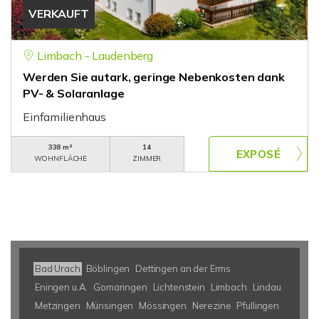
VERKAUFT
Limbach - Laudenberg
Werden Sie autark, geringe Nebenkosten dank
PV- & Solaranlage
Einfamilienhaus
338 m²
14
WOHNFLÄCHE
ZIMMER
Bad Urach
Böblingen
Dettingen an der Erms
Eningen u.A.
Gomaringen
Lichtenstein
Limbach
Lindau
Metzingen
Münsingen
Mössingen
Nerezine
Pfullingen