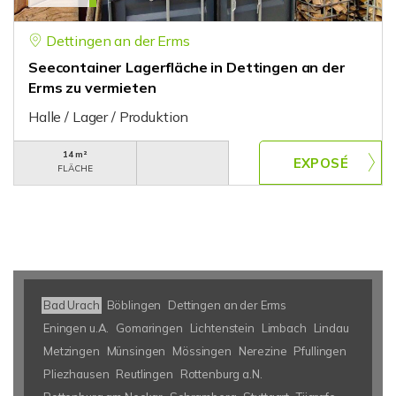
Dettingen an der Erms
Seecontainer Lagerfläche in Dettingen an der
Erms zu vermieten
Halle / Lager / Produktion
14 m²
FLÄCHE
Bad Urach
Böblingen
Dettingen an der Erms
Eningen u.A.
Gomaringen
Lichtenstein
Limbach
Lindau
Metzingen
Münsingen
Mössingen
Nerezine
Pfullingen
Pliezhausen
Reutlingen
Rottenburg a.N.