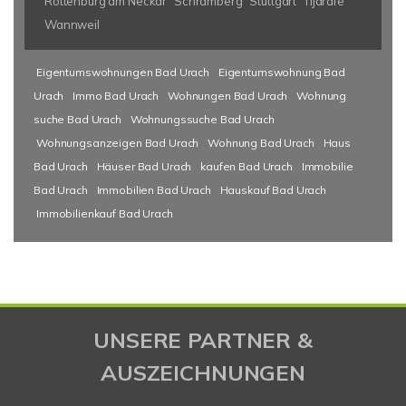
Rottenburg am Neckar
Schramberg
Stuttgart
Tijarafe
Wannweil
Eigentumswohnungen Bad Urach
Eigentumswohnung Bad
Urach
Immo Bad Urach
Wohnungen Bad Urach
Wohnung
suche Bad Urach
Wohnungssuche Bad Urach
Wohnungsanzeigen Bad Urach
Wohnung Bad Urach
Haus
Bad Urach
Häuser Bad Urach
kaufen Bad Urach
Immobilie
Bad Urach
Immobilien Bad Urach
Hauskauf Bad Urach
Immobilienkauf Bad Urach
UNSERE PARTNER &
AUSZEICHNUNGEN