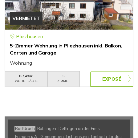
VERMIETET
Pliezhausen
5-Zimmer Wohnung in Pliezhausen inkl. Balkon,
Garten und Garage
Wohnung
167,49 m²
5
WOHNFLÄCHE
ZIMMER
Bad Urach
Böblingen
Dettingen an der Erms
Eningen u.A.
Gomaringen
Lichtenstein
Limbach
Lindau