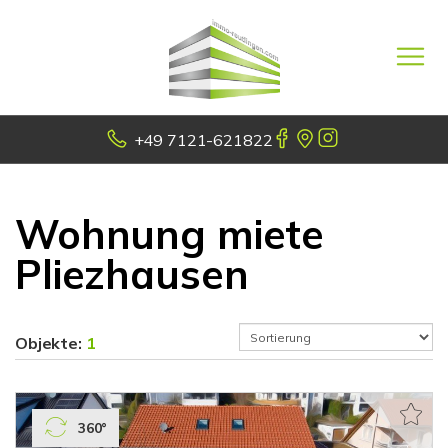
+49 7121-621822
Wohnung miete
Pliezhausen
Objekte:
1
360°