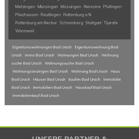
Metzingen
Münsingen
Mössingen
Nerezine
Pfullingen
Pliezhausen
Reutlingen
Rottenburg a.N.
Rottenburg am Neckar
Schramberg
Stuttgart
Tijarafe
Wannweil
Eigentumswohnungen Bad Urach
Eigentumswohnung Bad
Urach
Immo Bad Urach
Wohnungen Bad Urach
Wohnung
suche Bad Urach
Wohnungssuche Bad Urach
Wohnungsanzeigen Bad Urach
Wohnung Bad Urach
Haus
Bad Urach
Häuser Bad Urach
kaufen Bad Urach
Immobilie
Bad Urach
Immobilien Bad Urach
Hauskauf Bad Urach
Immobilienkauf Bad Urach
UNSERE PARTNER &