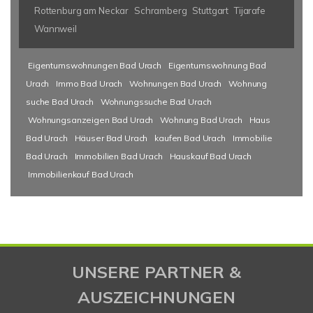
Rottenburg am Neckar
Schramberg
Stuttgart
Tijarafe
Wannweil
Eigentumswohnungen Bad Urach
Eigentumswohnung Bad
Urach
Immo Bad Urach
Wohnungen Bad Urach
Wohnung
suche Bad Urach
Wohnungssuche Bad Urach
Wohnungsanzeigen Bad Urach
Wohnung Bad Urach
Haus
Bad Urach
Häuser Bad Urach
kaufen Bad Urach
Immobilie
Bad Urach
Immobilien Bad Urach
Hauskauf Bad Urach
Immobilienkauf Bad Urach
UNSERE PARTNER &
AUSZEICHNUNGEN