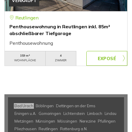
VERKAUFT
Reutlingen
Penthousewohnung in Reutlingen inkl. 85m²
abschließbarer Tiefgarage
Penthousewohnung
159 m²
4
WOHNFLÄCHE
ZIMMER
Bad Urach
Böblingen
Dettingen an der Erms
Eningen u.A.
Gomaringen
Lichtenstein
Limbach
Lindau
Metzingen
Münsingen
Mössingen
Nerezine
Pfullingen
Pliezhausen
Reutlingen
Rottenburg a.N.