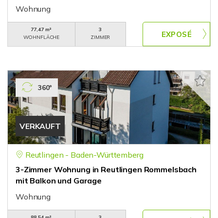
Wohnung
77,47 m²
3
WOHNFLÄCHE
ZIMMER
360°
VERKAUFT
Reutlingen - Baden-Württemberg
3-Zimmer Wohnung in Reutlingen Rommelsbach
mit Balkon und Garage
Wohnung
88,54 m²
3