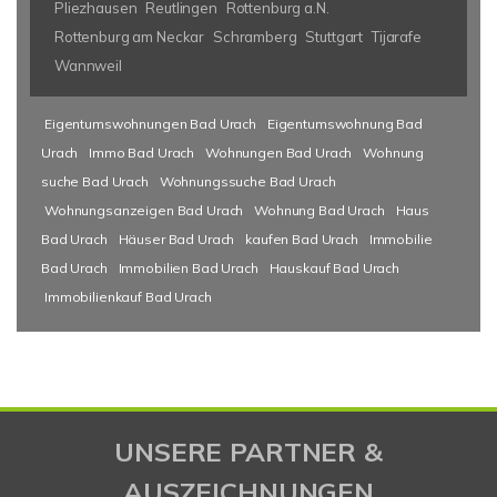
Pliezhausen
Reutlingen
Rottenburg a.N.
Rottenburg am Neckar
Schramberg
Stuttgart
Tijarafe
Wannweil
Eigentumswohnungen Bad Urach
Eigentumswohnung Bad
Urach
Immo Bad Urach
Wohnungen Bad Urach
Wohnung
suche Bad Urach
Wohnungssuche Bad Urach
Wohnungsanzeigen Bad Urach
Wohnung Bad Urach
Haus
Bad Urach
Häuser Bad Urach
kaufen Bad Urach
Immobilie
Bad Urach
Immobilien Bad Urach
Hauskauf Bad Urach
Immobilienkauf Bad Urach
UNSERE PARTNER &
AUSZEICHNUNGEN