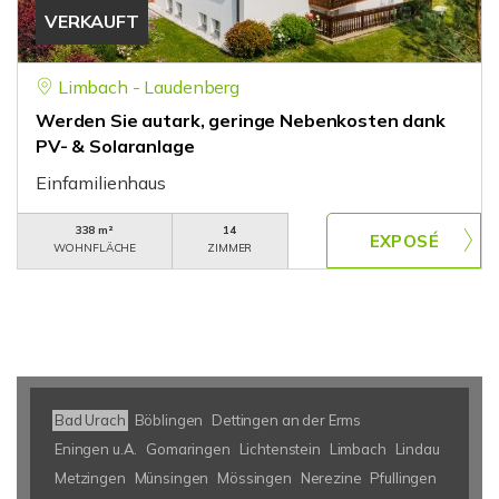
VERKAUFT
Limbach - Laudenberg
Werden Sie autark, geringe Nebenkosten dank
PV- & Solaranlage
Einfamilienhaus
338 m²
14
WOHNFLÄCHE
ZIMMER
Bad Urach
Böblingen
Dettingen an der Erms
Eningen u.A.
Gomaringen
Lichtenstein
Limbach
Lindau
Metzingen
Münsingen
Mössingen
Nerezine
Pfullingen