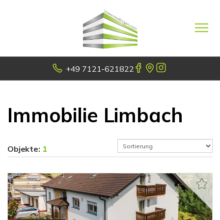
+49 7121-621822
Immobilie Limbach
Objekte:
1