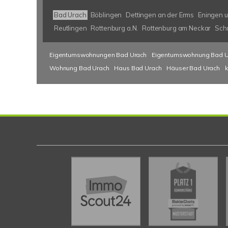
Bad Urach
Böblingen
Dettingen an der Erms
Eningen u
Reutlingen
Rottenburg a.N.
Rottenburg am Neckar
Sch
Eigentumswohnungen Bad Urach
Eigentumswohnung Bad U
Wohnung Bad Urach
Haus Bad Urach
Häuser Bad Urach