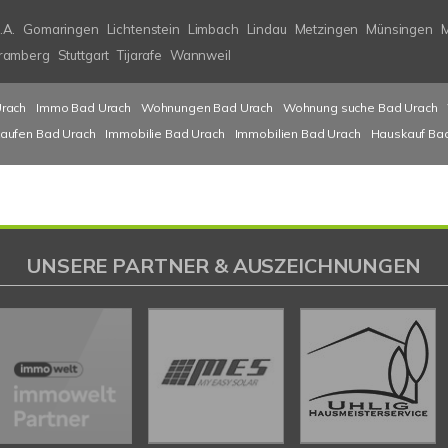
.A.
Gomaringen
Lichtenstein
Limbach
Lindau
Metzingen
Münsingen
ramberg
Stuttgart
Tijarafe
Wannweil
rach
Immo Bad Urach
Wohnungen Bad Urach
Wohnung suche Bad Urach
kaufen Bad Urach
Immobilie Bad Urach
Immobilien Bad Urach
Hauskauf Ba
UNSERE PARTNER & AUSZEICHNUNGEN