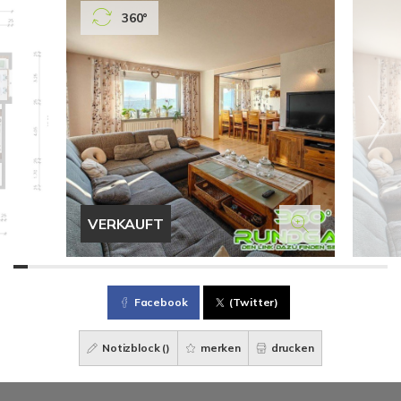
360°
VERKAUFT
Facebook
(Twitter)
Notizblock (
)
merken
drucken