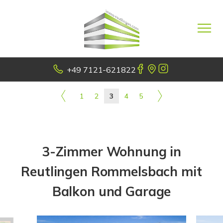
+49 7121-621822
1
2
3
4
5
3-Zimmer Wohnung in
Reutlingen Rommelsbach mit
Balkon und Garage