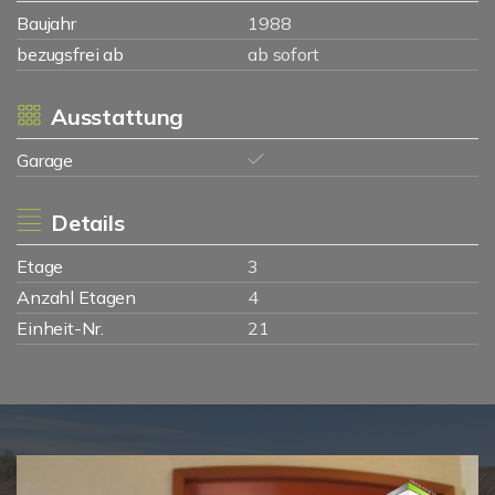
Baujahr
1988
bezugsfrei ab
ab sofort
Ausstattung
Garage
Details
Etage
3
Anzahl Etagen
4
Einheit-Nr.
21