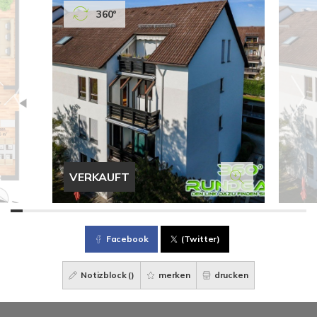
360°
VERKAUFT
Facebook
(Twitter)
Notizblock (
)
merken
drucken