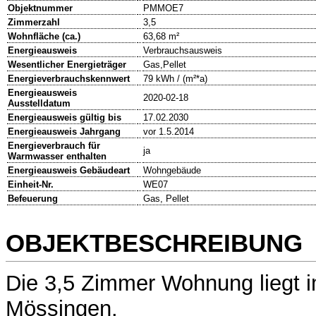
Objektnummer
PMMOE7
Zimmerzahl
3,5
Wohnfläche (ca.)
63,68 m²
Energieausweis
Verbrauchsausweis
Wesentlicher Energieträger
Gas,Pellet
Energieverbrauchskennwert
79 kWh / (m²*a)
Energieausweis
2020-02-18
Ausstelldatum
Energieausweis gültig bis
17.02.2030
Energieausweis Jahrgang
vor 1.5.2014
Energieverbrauch für
ja
Warmwasser enthalten
Energieausweis Gebäudeart
Wohngebäude
Einheit-Nr.
WE07
Befeuerung
Gas, Pellet
OBJEKTBESCHREIBUNG
Die 3,5 Zimmer Wohnung liegt 
Mössingen.